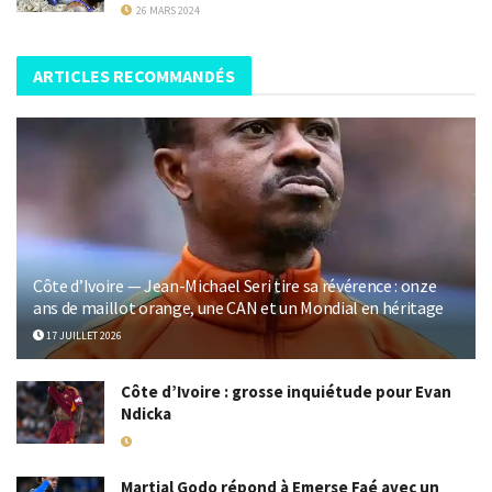
26 MARS 2024
ARTICLES RECOMMANDÉS
Côte d’Ivoire — Jean-Michael Seri tire sa révérence : onze
ans de maillot orange, une CAN et un Mondial en héritage
17 JUILLET 2026
Côte d’Ivoire : grosse inquiétude pour Evan
Ndicka
18 MAI 2026
Martial Godo répond à Emerse Faé avec un