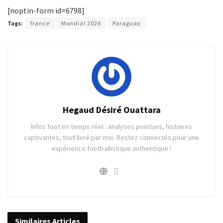
[noptin-form id=6798]
Tags:
france
Mondial 2026
Paraguay
Hegaud Désiré Ouattara
Infos foot en temps réel : analyses pointues, histoires
captivantes, tout livré par moi. Restez connectés pour une
expérience footballistique authentique !
Similaires
Articles