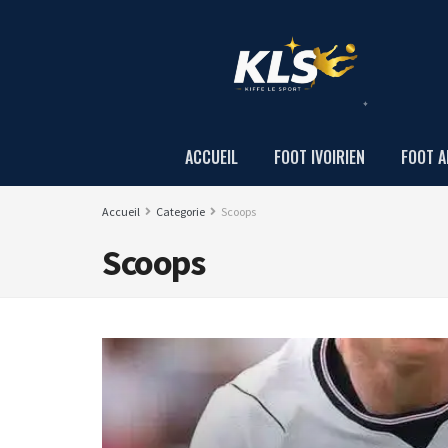
ACCUEIL
FOOT IVOIRIEN
FOOT A
Accueil
Categorie
Scoops
Scoops