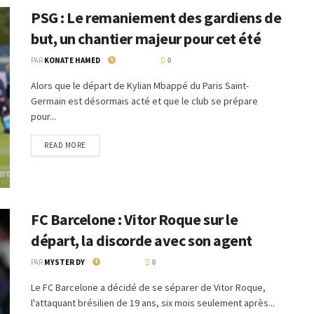
PSG : Le remaniement des gardiens de
but, un chantier majeur pour cet été
PAR
KONATE HAMED
14 MAI 2024
0
Alors que le départ de Kylian Mbappé du Paris Saint-
Germain est désormais acté et que le club se prépare
pour...
READ MORE
FC Barcelone : Vitor Roque sur le
départ, la discorde avec son agent
PAR
MYSTER DY
14 MAI 2024
0
Le FC Barcelone a décidé de se séparer de Vitor Roque,
l'attaquant brésilien de 19 ans, six mois seulement après...