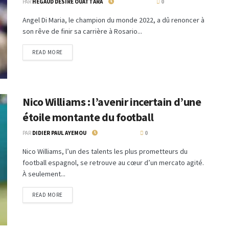
PAR
HEGAUD DÉSIRÉ OUATTARA
31 JUILLET 2024
0
Angel Di Maria, le champion du monde 2022, a dû renoncer à
son rêve de finir sa carrière à Rosario...
READ MORE
Nico Williams : l’avenir incertain d’une
étoile montante du football
PAR
DIDIER PAUL AYEMOU
29 JUILLET 2024
0
Nico Williams, l’un des talents les plus prometteurs du
football espagnol, se retrouve au cœur d’un mercato agité.
À seulement...
READ MORE