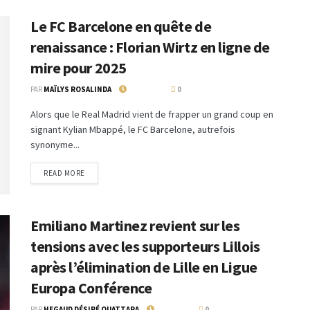
Le FC Barcelone en quête de
renaissance : Florian Wirtz en ligne de
mire pour 2025
PAR
MAÏLYS ROSALINDA
7 JUIN 2024
0
Alors que le Real Madrid vient de frapper un grand coup en
signant Kylian Mbappé, le FC Barcelone, autrefois
synonyme...
READ MORE
Emiliano Martinez revient sur les
tensions avec les supporteurs Lillois
après l’élimination de Lille en Ligue
Europa Conférence
PAR
HEGAUD DÉSIRÉ OUATTARA
6 JUIN 2024
0