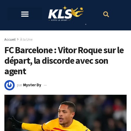
Accueil
À la Une
FC Barcelone : Vitor Roque sur le
départ, la discorde avec son
agent
par
Myster Dy
14 mai 2024