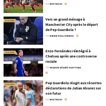
PAR
MYSTER DY
20 MAI 2026
Vers un grand ménage à
À LA UNE
Manchester City après le départ
de Pep Guardiola ?
PAR
DIDIER PAUL AYEMOU
20 MAI 2026
Enzo Fernández réintégré à
À LA UNE
Chelsea après une controverse
raciale
PAR
HEGAUD DÉSIRÉ OUATTARA
30 JUILLET 2024
Pep Guardiola réagit aux récentes
À LA UNE
déclarations de Julian Alvarez sur
son futur
PAR
MYSTER DY
30 JUILLET 2024