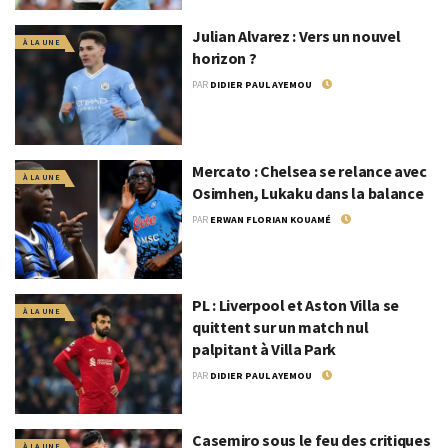
Julian Alvarez : Vers un nouvel
À LA UNE
horizon ?
PAR
DIDIER PAUL AYEMOU
30 JUILLET 2024
Mercato : Chelsea se relance avec
À LA UNE
Osimhen, Lukaku dans la balance
PAR
ERWAN FLORIAN KOUAMÉ
30 JUILLET 2024
PL : Liverpool et Aston Villa se
À LA UNE
quittent sur un match nul
palpitant à Villa Park
PAR
DIDIER PAUL AYEMOU
14 MAI 2024
Casemiro sous le feu des critiques
À LA UNE