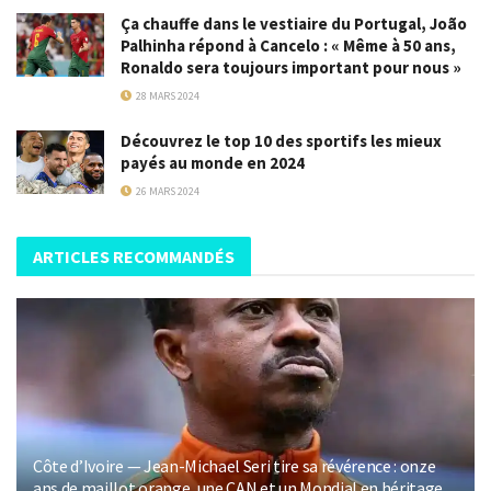
Ça chauffe dans le vestiaire du Portugal, João
Palhinha répond à Cancelo : « Même à 50 ans,
Ronaldo sera toujours important pour nous »
28 MARS 2024
Découvrez le top 10 des sportifs les mieux
payés au monde en 2024
26 MARS 2024
ARTICLES RECOMMANDÉS
Côte d’Ivoire — Jean-Michael Seri tire sa révérence : onze
ans de maillot orange, une CAN et un Mondial en héritage