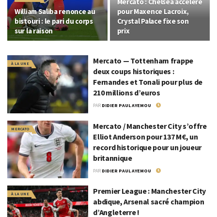
Mercato : Chelsea accélère
William Saliba renonce au
pour Maxence Lacroix,
bistouri : le pari du corps
Crystal Palace fixe son
sur la raison
prix
Mercato — Tottenham frappe
À LA UNE
deux coups historiques :
Fernandes et Tonali pour plus de
210 millions d’euros
PAR
DIDIER PAUL AYEMOU
2 JUILLET 2026
Mercato / Manchester City s’offre
MERCATO
Elliot Anderson pour 137 M€, un
record historique pour un joueur
britannique
PAR
DIDIER PAUL AYEMOU
26 JUIN 2026
Premier League : Manchester City
À LA UNE
abdique, Arsenal sacré champion
d’Angleterre !