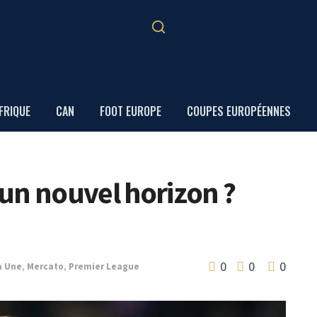
FRIQUE
CAN
FOOT EUROPE
COUPES EUROPÉENNES
s un nouvel horizon ?
0
0
0
a Une
,
Mercato
,
Premier League