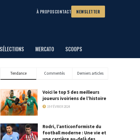
À PROPOS
CONTACT
NEWSLETTER
SÉLECTIONS
MERCATO
SCOOPS
Tendance
Commentés
Derniers articles
Voici le top 5 des meilleurs
joueurs ivoiriens de l’histoire
19 FÉVRIER 2024
Rodri, l’anticonformiste du
football moderne : Une vie et
une carrière au-delà des