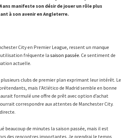
4 ans manifeste son désir de jouer un rôle plus
ant à son avenir en Angleterre.
anchester City en Premier League, ressent un manque
 utilisation fréquente la
saison passée
. Ce sentiment de
uation actuelle.
c plusieurs clubs de premier plan exprimant leur intérêt. Le
 prétendants, mais l’Atlético de Madrid semble en bonne
aurait formulé une offre de prêt avec option d’achat
 pourrait correspondre aux attentes de Manchester City.
directe.
joué beaucoup de minutes la saison passée, mais il est
c lors des rencontres importantes. Je prendrai le temps