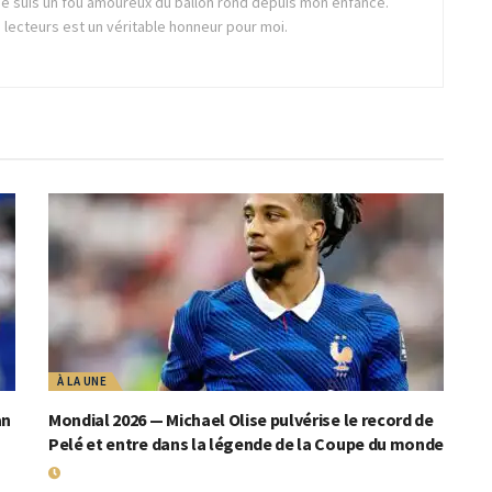
, je suis un fou amoureux du ballon rond depuis mon enfance.
lecteurs est un véritable honneur pour moi.
À LA UNE
an
Mondial 2026 — Michael Olise pulvérise le record de
Pelé et entre dans la légende de la Coupe du monde
19 JUILLET 2026