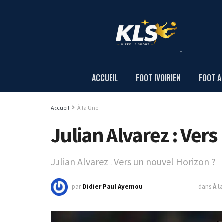
ACCUEIL
FOOT IVOIRIEN
FOOT A
Accueil
À la Une
Julian Alvarez : Ver
Julian Alvarez : Vers un nouvel Horizon ?
par
Didier Paul Ayemou
30 juillet 2024
dans
À l