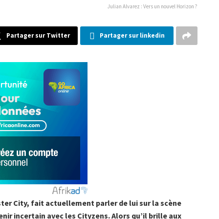
Julian Alvarez : Vers un nouvel Horizon ?
Partager sur Twitter
Partager sur linkedin
er City, fait actuellement parler de lui sur la scène
r incertain avec les Cityzens. Alors qu’il brille aux