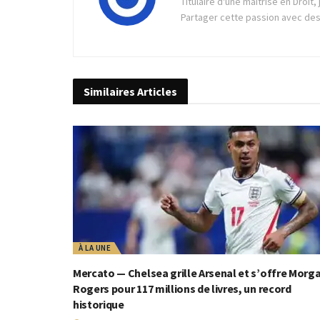
Titulaire d'une maîtrise en Droit
Partager cette passion avec des 
Similaires
Articles
À LA UNE
Mercato — Chelsea grille Arsenal et s’offre Morg
Rogers pour 117 millions de livres, un record
historique