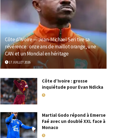
Côte d’Ivoire — Jean-Michael Seri tire sa
révérence : onze ans de maillot orange, une
CAN et un Mondial en héritage
17 JUILLET 2026
Côte d’Ivoire : grosse
inquiétude pour Evan Ndicka
18 MAI 2026
Martial Godo répond à Emerse
Faé avec un doublé XXL face à
Monaco
18 MAI 2026