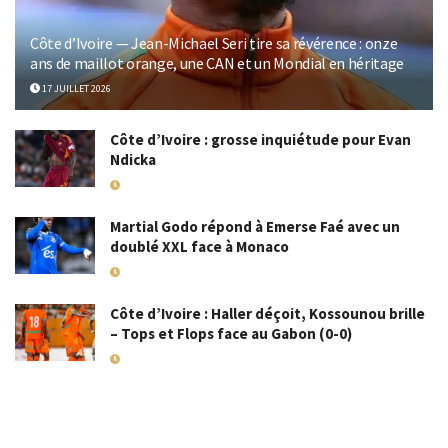
Côte d’Ivoire — Jean-Michael Seri tire sa révérence : onze
ans de maillot orange, une CAN et un Mondial en héritage
17 JUILLET 2026
Côte d’Ivoire : grosse inquiétude pour Evan
Ndicka
18 MAI 2026
Martial Godo répond à Emerse Faé avec un
doublé XXL face à Monaco
18 MAI 2026
Côte d’Ivoire : Haller déçoit, Kossounou brille
– Tops et Flops face au Gabon (0-0)
10 SEPTEMBRE 2025