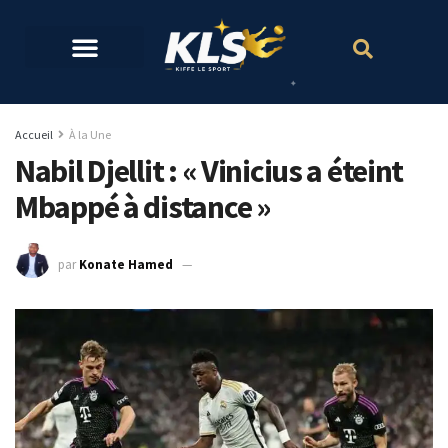
Accueil
À la Une
Nabil Djellit : « Vinicius a éteint
Mbappé à distance »
par
Konate Hamed
9 mai 2024