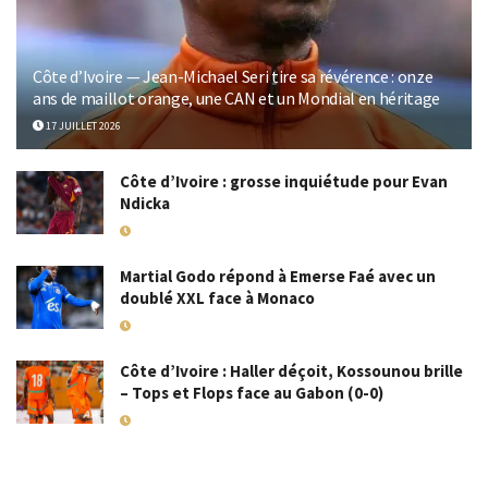
Côte d’Ivoire — Jean-Michael Seri tire sa révérence : onze
ans de maillot orange, une CAN et un Mondial en héritage
17 JUILLET 2026
Côte d’Ivoire : grosse inquiétude pour Evan
Ndicka
18 MAI 2026
Martial Godo répond à Emerse Faé avec un
doublé XXL face à Monaco
18 MAI 2026
Côte d’Ivoire : Haller déçoit, Kossounou brille
– Tops et Flops face au Gabon (0-0)
10 SEPTEMBRE 2025