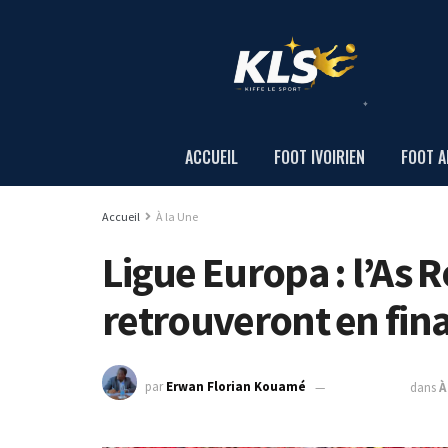
ACCUEIL
FOOT IVOIRIEN
FOOT A
Accueil
À la Une
Ligue Europa : l’As R
retrouveront en fina
par
Erwan Florian Kouamé
19 mai 2023
dans
À