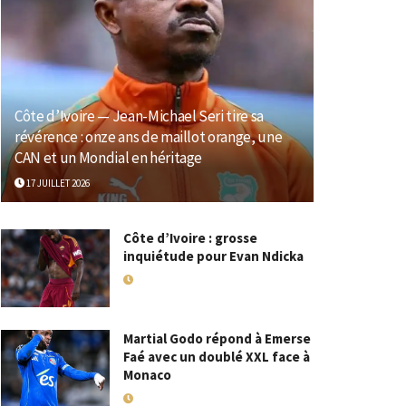
Côte d’Ivoire — Jean-Michael Seri tire sa
révérence : onze ans de maillot orange, une
CAN et un Mondial en héritage
17 JUILLET 2026
Côte d’Ivoire : grosse
inquiétude pour Evan Ndicka
18 MAI 2026
Martial Godo répond à Emerse
Faé avec un doublé XXL face à
Monaco
18 MAI 2026