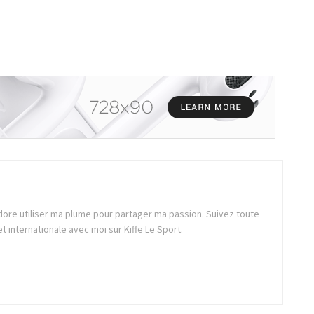
dore utiliser ma plume pour partager ma passion. Suivez toute
 et internationale avec moi sur Kiffe Le Sport.