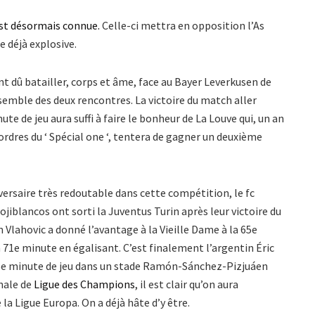
 est désormais connue.
Celle-ci mettra en opposition l’As
e déjà explosive.
t dû batailler, corps et âme, face au Bayer Leverkusen de
semble des deux rencontres. La victoire du match aller
te de jeu aura suffi à faire le bonheur de La Louve qui, un an
rdres du ‘ Spécial one ‘, tentera de gagner un deuxième
dversaire très redoutable dans cette compétition, le fc
Rojiblancos ont sorti la Juventus Turin après leur victoire du
Vlahovic a donné l’avantage à la Vieille Dame à la 65e
a 71e minute en égalisant. C’est finalement l’argentin Éric
a 95e minute de jeu dans un stade Ramón-Sánchez-Pizjuáen
inale de
Ligue des Champions
, il est clair qu’on aura
 la Ligue Europa. On a déjà hâte d’y être.