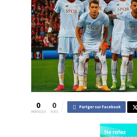
0
0
Partger sur Facebook
PARTAGES
VUES