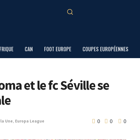
FRIQUE
CAN
FOOT EUROPE
COUPES EUROPÉENNES
oma et le fc Séville se
le
0
0
0
 la Une
,
Europa League