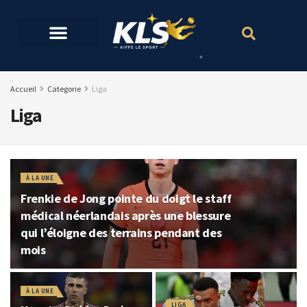
Accueil
Categorie
Liga
Liga
À LA UNE
Frenkie de Jong pointe du doigt le staff
médical néerlandais après une blessure
qui l’éloigne des terrains pendant des
mois
À LA UNE
LIGA