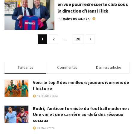
en vue pour redresser le club sous
la direction d’Hansi Flick
PAR
MAÏLYS ROSALINDA
7 JUIN 2024
1
2
…
20
Tendance
Commentés
Derniers articles
Voici le top 5 des meilleurs joueurs ivoiriens de
l’histoire
19 FÉVRIER 2024
Rodri, l’anticonformiste du football moderne :
Une vie et une carrière au-delà des réseaux
sociaux
29 MARS 2024