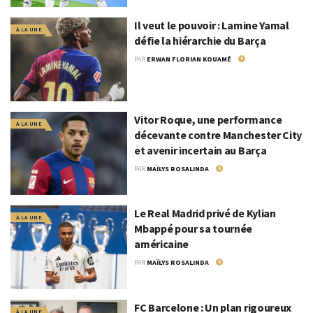
Il veut le pouvoir : Lamine Yamal
À LA UNE
défie la hiérarchie du Barça
PAR
ERWAN FLORIAN KOUAMÉ
30 JUIN 2025
Vitor Roque, une performance
À LA UNE
décevante contre Manchester City
et avenir incertain au Barça
PAR
MAÏLYS ROSALINDA
31 JUILLET 2024
Le Real Madrid privé de Kylian
À LA UNE
Mbappé pour sa tournée
américaine
PAR
MAÏLYS ROSALINDA
29 JUILLET 2024
FC Barcelone : Un plan rigoureux
À LA UNE