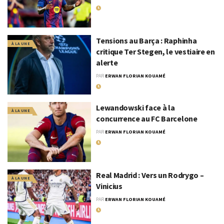
8 SEPTEMBRE 2025
Tensions au Barça : Raphinha
À LA UNE
critique Ter Stegen, le vestiaire en
alerte
PAR
ERWAN FLORIAN KOUAMÉ
4 SEPTEMBRE 2025
Lewandowski face à la
À LA UNE
concurrence au FC Barcelone
PAR
ERWAN FLORIAN KOUAMÉ
4 SEPTEMBRE 2025
Real Madrid : Vers un Rodrygo –
À LA UNE
Vinicius
PAR
ERWAN FLORIAN KOUAMÉ
4 SEPTEMBRE 2025