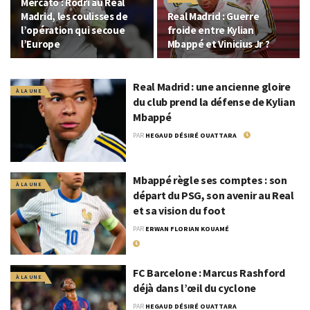
Mercato : Rodri au Real
Madrid, les coulisses de
Real Madrid : Guerre
l’opération qui secoue
froide entre Kylian
l’Europe
Mbappé et Vinicius Jr ?
Real Madrid : une ancienne gloire
À LA UNE
du club prend la défense de Kylian
Mbappé
PAR
HEGAUD DÉSIRÉ OUATTARA
18 MAI 2026
Mbappé règle ses comptes : son
À LA UNE
départ du PSG, son avenir au Real
et sa vision du foot
PAR
ERWAN FLORIAN KOUAMÉ
10 SEPTEMBRE 2025
FC Barcelone : Marcus Rashford
À LA UNE
déjà dans l’œil du cyclone
PAR
HEGAUD DÉSIRÉ OUATTARA