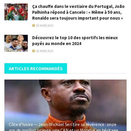
Ça chauffe dans le vestiaire du Portugal, João
Palhinha répond à Cancelo : « Même à 50 ans,
Ronaldo sera toujours important pour nous »
28 MARS 2024
Découvrez le top 10 des sportifs les mieux
payés au monde en 2024
26 MARS 2024
ARTICLES RECOMMANDÉS
Côte d’Ivoire — Jean-Michael Seri tire sa révérence : onze
ans de maillot orange, une CAN et un Mondial en héritage