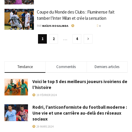
Coupe du Monde des Clubs : Fluminense fait
tomber l’Inter Milan et crée la sensation
PAR
MAÏLYS ROSALINDA
1 JUILLET 2025
0
1
2
…
4
Tendance
Commentés
Derniers articles
Voici le top 5 des meilleurs joueurs ivoiriens de
l’histoire
19 FÉVRIER 2024
Rodri, l’anticonformiste du football moderne :
Une vie et une carrière au-delà des réseaux
sociaux
29 MARS 2024