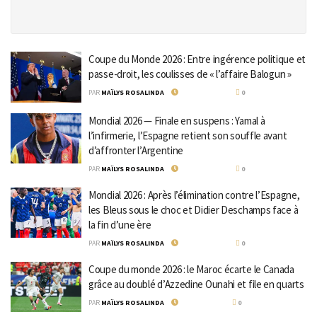
Coupe du Monde 2026 : Entre ingérence politique et
passe-droit, les coulisses de « l’affaire Balogun »
PAR
MAÏLYS ROSALINDA
18 JUILLET 2026
0
Mondial 2026 — Finale en suspens : Yamal à
l’infirmerie, l’Espagne retient son souffle avant
d’affronter l’Argentine
PAR
MAÏLYS ROSALINDA
17 JUILLET 2026
0
Mondial 2026 : Après l’élimination contre l’Espagne,
les Bleus sous le choc et Didier Deschamps face à
la fin d’une ère
PAR
MAÏLYS ROSALINDA
16 JUILLET 2026
0
Coupe du monde 2026 : le Maroc écarte le Canada
grâce au doublé d’Azzedine Ounahi et file en quarts
PAR
MAÏLYS ROSALINDA
6 JUILLET 2026
0