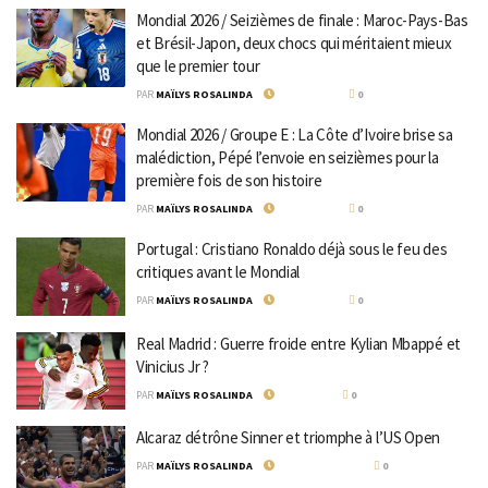
Mondial 2026 / Seizièmes de finale : Maroc-Pays-Bas
et Brésil-Japon, deux chocs qui méritaient mieux
que le premier tour
PAR
MAÏLYS ROSALINDA
26 JUIN 2026
0
Mondial 2026 / Groupe E : La Côte d’Ivoire brise sa
malédiction, Pépé l’envoie en seizièmes pour la
première fois de son histoire
PAR
MAÏLYS ROSALINDA
26 JUIN 2026
0
Portugal : Cristiano Ronaldo déjà sous le feu des
critiques avant le Mondial
PAR
MAÏLYS ROSALINDA
11 JUIN 2026
0
Real Madrid : Guerre froide entre Kylian Mbappé et
Vinicius Jr ?
PAR
MAÏLYS ROSALINDA
20 MAI 2026
0
Alcaraz détrône Sinner et triomphe à l’US Open
PAR
MAÏLYS ROSALINDA
8 SEPTEMBRE 2025
0