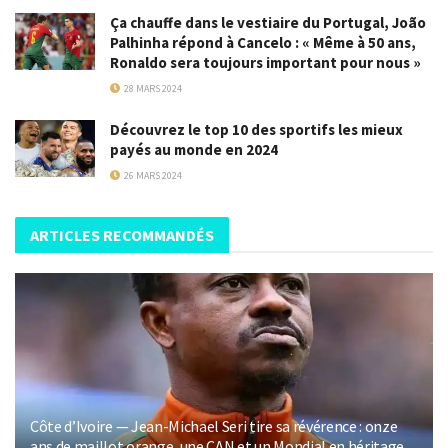
Ça chauffe dans le vestiaire du Portugal, João
Palhinha répond à Cancelo : « Même à 50 ans,
Ronaldo sera toujours important pour nous »
28 MARS 2024
Découvrez le top 10 des sportifs les mieux
payés au monde en 2024
26 MARS 2024
ARTICLES RECOMMANDÉS
Côte d’Ivoire — Jean-Michael Seri tire sa révérence : onze
ans de maillot orange, une CAN et un Mondial en héritage