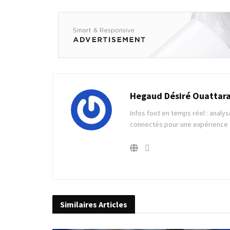
Hegaud Désiré Ouattar
Infos foot en temps réel : analys
connectés pour une expérience f
Similaires
Articles