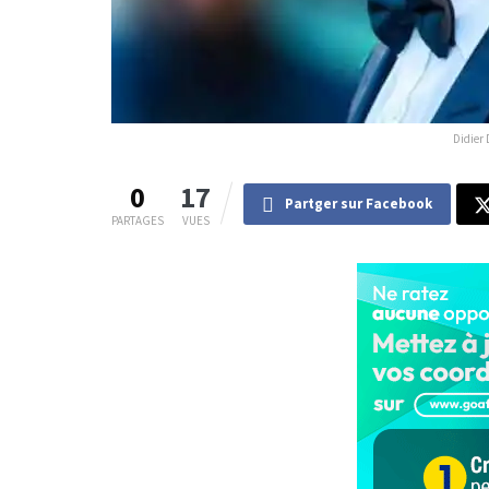
Didier 
0
17
Partger sur Facebook
PARTAGES
VUES