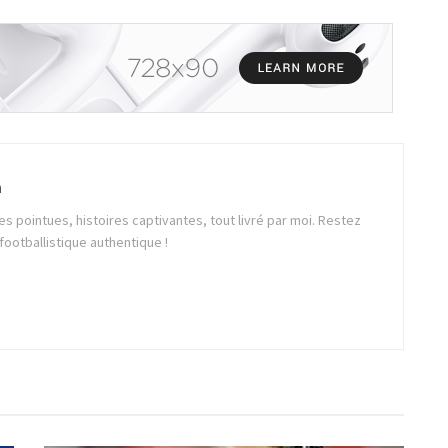
a
es pointues, histoires captivantes, tout livré par moi. Restez
ootballistique authentique !