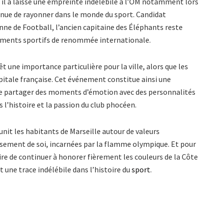
ù il a laissé une empreinte indélébile à l’OM notamment lors
inue de rayonner dans le monde du sport. Candidat
nne de Football, l’ancien capitaine des Éléphants reste
nements sportifs de renommée internationale.
 une importance particulière pour la ville, alors que les
apitale française. Cet événement constitue ainsi une
 de partager des moments d’émotion avec des personnalités
 l’histoire et la passion du club phocéen.
nit les habitants de Marseille autour de valeurs
assement de soi, incarnées par la flamme olympique. Et pour
re de continuer à honorer fièrement les couleurs de la Côte
nt une trace indélébile dans l’histoire du
sport
.