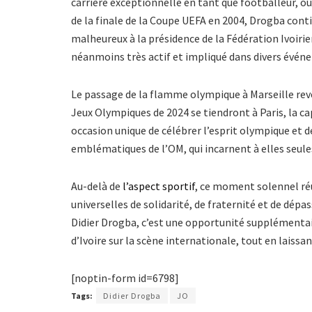
carrière exceptionnelle en tant que footballeur, o
de la finale de la Coupe UEFA en 2004, Drogba cont
malheureux à la présidence de la Fédération Ivoirie
néanmoins très actif et impliqué dans divers évé
Le passage de la flamme olympique à Marseille revêt
Jeux Olympiques de 2024 se tiendront à Paris, la c
occasion unique de célébrer l’esprit olympique et
emblématiques de l’OM, qui incarnent à elles seules
Au-delà de
l’aspect sportif
, ce moment solennel réu
universelles de solidarité, de fraternité et de dép
Didier Drogba, c’est une opportunité supplémentai
d’Ivoire sur la scène internationale, tout en laissa
[noptin-form id=6798]
Tags:
Didier Drogba
JO