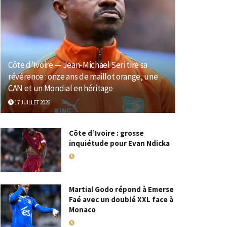
Côte d’Ivoire — Jean-Michael Seri tire sa
révérence : onze ans de maillot orange, une
CAN et un Mondial en héritage
17 JUILLET 2026
Côte d’Ivoire : grosse
inquiétude pour Evan Ndicka
18 MAI 2026
Martial Godo répond à Emerse
Faé avec un doublé XXL face à
Monaco
18 MAI 2026