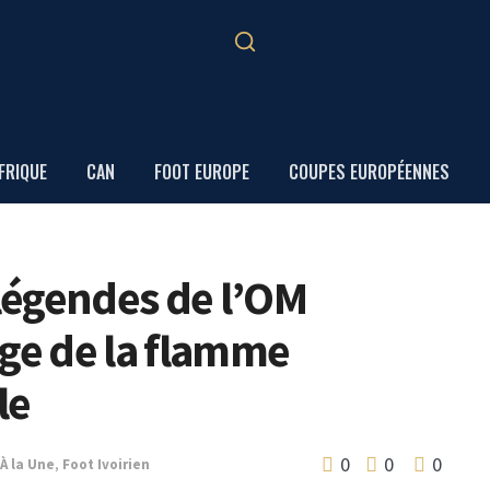
FRIQUE
CAN
FOOT EUROPE
COUPES EUROPÉENNES
 légendes de l’OM
age de la flamme
le
0
0
0
À la Une
,
Foot Ivoirien