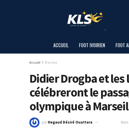
ACCUEIL
FOOT IVOIRIEN
FOOT A
Accueil
À la Une
Didier Drogba et les
célébreront le pass
olympique à Marseil
par
Hegaud Désiré Ouattara
7 mai 2024
dans