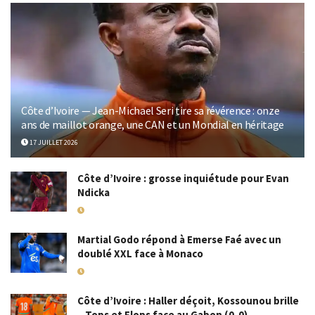
Côte d’Ivoire — Jean-Michael Seri tire sa révérence : onze
ans de maillot orange, une CAN et un Mondial en héritage
17 JUILLET 2026
Côte d’Ivoire : grosse inquiétude pour Evan
Ndicka
18 MAI 2026
Martial Godo répond à Emerse Faé avec un
doublé XXL face à Monaco
18 MAI 2026
Côte d’Ivoire : Haller déçoit, Kossounou brille
– Tops et Flops face au Gabon (0-0)