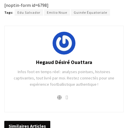
[noptin-form id=6798]
Tags:
Edu Salvador
Emilio Nsue
Guinée Équatoriale
Hegaud Désiré Ouattara
Infos foot en temps réel : analyses pointues, histoires
captivantes, tout livré par moi. Restez connectés pour une
expérience footballistique authentique !
Similaires
Articles