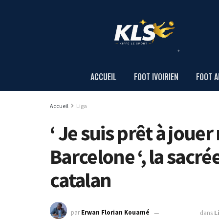
ACCUEIL
FOOT IVOIRIEN
FOOT A
Accueil
Liga
‘ Je suis prêt à joue
Barcelone ‘, la sacré
catalan
par
Erwan Florian Kouamé
13 juin 2022
dans
L