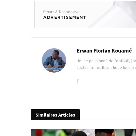
Erwan Florian Kouamé
Jeune passionné de football, j'a
l'actualité footballistique locale
Similaires
Articles