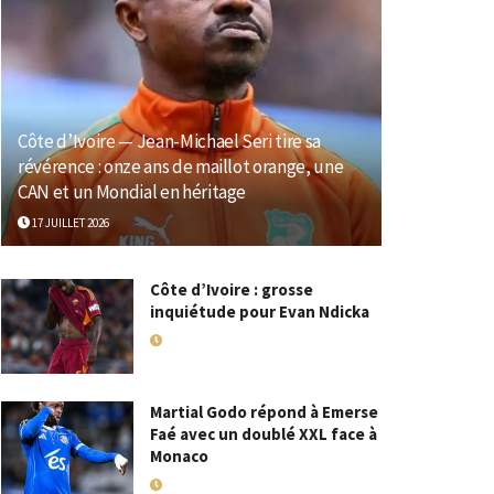
Côte d’Ivoire — Jean-Michael Seri tire sa
révérence : onze ans de maillot orange, une
CAN et un Mondial en héritage
17 JUILLET 2026
Côte d’Ivoire : grosse
inquiétude pour Evan Ndicka
18 MAI 2026
Martial Godo répond à Emerse
Faé avec un doublé XXL face à
Monaco
18 MAI 2026