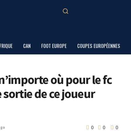
FRIQUE
CAN
FOOT EUROPE
COUPES EUROPÉENNES
r n’importe où pour le fc
e sortie de ce joueur
0
0
0
iga