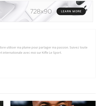
dore utiliser ma plume pour partager ma passion. Suivez toute
 et internationale avec moi sur Kiffe Le Sport.