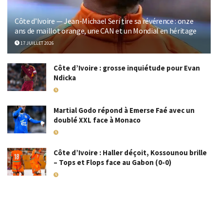
Côte d’Ivoire — Jean-Michael Seri tire sa révérence : onze
ans de maillot orange, une CAN et un Mondial en héritage
17 JUILLET 2026
Côte d’Ivoire : grosse inquiétude pour Evan
Ndicka
18 MAI 2026
Martial Godo répond à Emerse Faé avec un
doublé XXL face à Monaco
18 MAI 2026
Côte d’Ivoire : Haller déçoit, Kossounou brille
– Tops et Flops face au Gabon (0-0)
10 SEPTEMBRE 2025