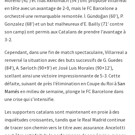
Moreno (41′) et Ilias Akhomach (54′) ont propulsé Villarreal
en tête avec un avantage de 2-0, mais le FC Barcelone a
orchestré une remarquable remontée. İ. Gündoğan (60′), P.
Gonzalez (68′) et un but malheureux d’E. Bailly (71′ contre
son camp) ont permis aux Catalans de prendre l’avantage à
3-2.
Cependant, dans une fin de match spectaculaire, Villarreal a
renversé la situation avec des buts successifs de G. Guedes
(84′), A. Sørloth (90+9′) et José Luis Morales (90+12′),
scellant ainsi une victoire impressionnante de 5-3. Cette
défaite, suivant de près l’élimination en Coupe du Roi à
San
Mamés
en milieu de semaine, plonge le FC Barcelone dans
une crise qui s’intensifie.
Les supporters catalans sont maintenant en proie à des
inquiétudes croissantes, tandis que le Real Madrid continue
de tracer son chemin vers le titre avec assurance. Ancelotti