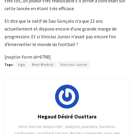
très tôt, un joueur très redoutable s’il arrive à continuer sur
cette lancée en étant très efficace.
Et dire que le natif de Sao Gonçalo n’a que 21 ans
actuellement et dispose encore d’une grande marge de
progression. Et si Vinicius Junior n’avait pas encore fini
d’émerveiller le monde du football ?
[noptin-form id=6798]
Tags:
liga
Real Madrid
Vinicius Junior
Hegaud Désiré Ouattara
Infos foot en temps réel : analyses pointues, histoires
captivantes, tout livré par moi. Restez connectés pour une