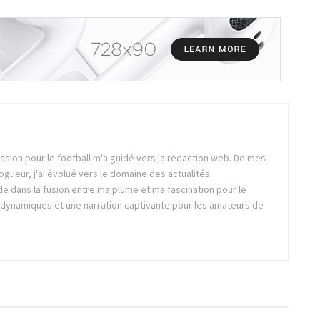
ssion pour le football m'a guidé vers la rédaction web. De mes
gueur, j'ai évolué vers le domaine des actualités
ide dans la fusion entre ma plume et ma fascination pour le
s dynamiques et une narration captivante pour les amateurs de