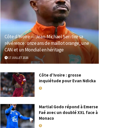
Côte d’Ivoire — Jean-Michael Seri tire sa
révérence : onze ans de maillot orange, une
CAN et un Mondial en héritage
17 JUILLET 2026
Côte d’Ivoire : grosse
inquiétude pour Evan Ndicka
18 MAI 2026
Martial Godo répond à Emerse
Faé avec un doublé XXL face à
Monaco
18 MAI 2026