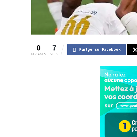
0
7
Partger sur Facebook
PARTAGES
VUES