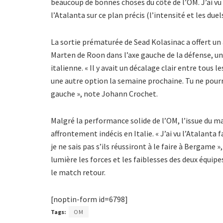
beaucoup de bonnes choses du côté de l’OM. J’ai vu 
l’Atalanta sur ce plan précis (l’intensité et les duels
La sortie prématurée de Sead Kolasinac a offert u
Marten de Roon dans l’axe gauche de la défense, une 
italienne. « Il y avait un décalage clair entre tous 
une autre option la semaine prochaine. Tu ne pourr
gauche », note Johann Crochet.
Malgré la performance solide de l’OM, l’issue du m
affrontement indécis en Italie. « J’ai vu l’Atalanta 
je ne sais pas s’ils réussiront à le faire à Bergame »,
lumière les forces et les faiblesses des deux équi
le match retour.
[noptin-form id=6798]
Tags:
OM