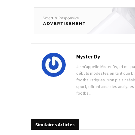
Myster Dy
Je m'appelle Mister Dy, et ma pa
débuts modestes en tant que blo
footballistiques. Mon plaisir rés
sport, offrant ainsi des analyse
football.
Similaires
Articles