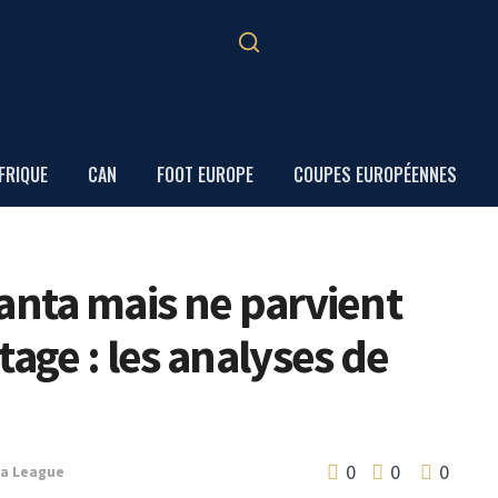
FRIQUE
CAN
FOOT EUROPE
COUPES EUROPÉENNES
anta mais ne parvient
tage : les analyses de
0
0
0
pa League