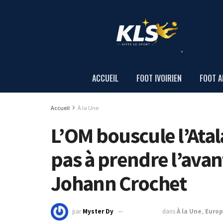
ACCUEIL
FOOT IVOIRIEN
FOOT A
Accueil
À la Une
L’OM bouscule l’Atal
pas à prendre l’avan
Johann Crochet
par
Myster Dy
3 mai 2024
dans
À la Une
,
Euro