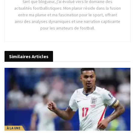
tant que blogueur, j'ai évolué vers le domaine des
actualités footballistiques. Mon plaisir réside dans la fusion
entre ma plume et ma fascination pour le sport, offrant
ainsi des analyses dynamiques et une narration captivante
pour les amateurs de football.
Similaires
Articles
À LA UNE