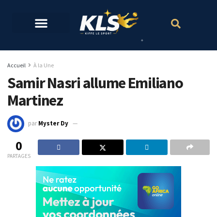
Accueil
À la Une
Samir Nasri allume Emiliano
Martinez
par
Myster Dy
19 avril 2024
0
PARTAGES