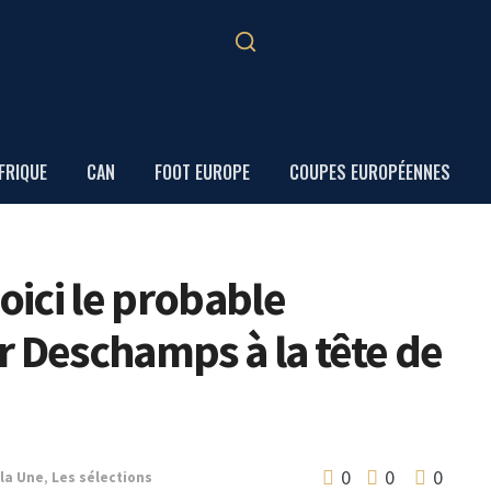
FRIQUE
CAN
FOOT EUROPE
COUPES EUROPÉENNES
oici le probable
r Deschamps à la tête de
0
0
0
 la Une
,
Les sélections