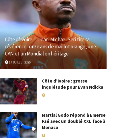
Côte d’Ivoire — Jean-Michael Seri tire sa
révérence : onze ans de maillot orange, une
CAN et un Mondial en héritage
17 JUILLET 2026
Côte d’Ivoire : grosse
inquiétude pour Evan Ndicka
18 MAI 2026
Martial Godo répond à Emerse
Faé avec un doublé XXL face à
Monaco
18 MAI 2026