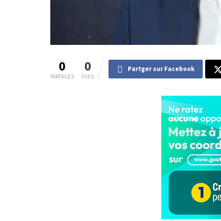
0
0
Partger sur Facebook
PARTAGES
VUES