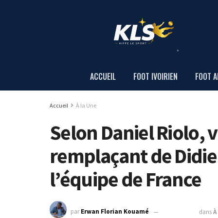
ACCUEIL
FOOT IVOIRIEN
FOOT A
Accueil
À la Une
Selon Daniel Riolo, v
remplaçant de Didie
l’équipe de France
par
Erwan Florian Kouamé
14 juin 2022
dans
À