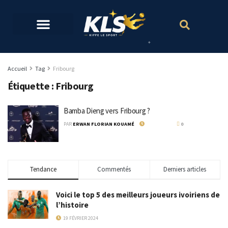
Accueil
Tag
Fribourg
Étiquette :
Fribourg
Bamba Dieng vers Fribourg ?
PAR
ERWAN FLORIAN KOUAMÉ
9 JUIN 2022
0
Tendance
Commentés
Derniers articles
Voici le top 5 des meilleurs joueurs ivoiriens de
l’histoire
19 FÉVRIER 2024