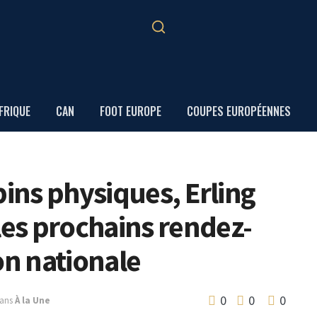
FRIQUE
CAN
FOOT EUROPE
COUPES EUROPÉENNES
pins physiques, Erling
es prochains rendez-
on nationale
0
0
0
ans
À la Une