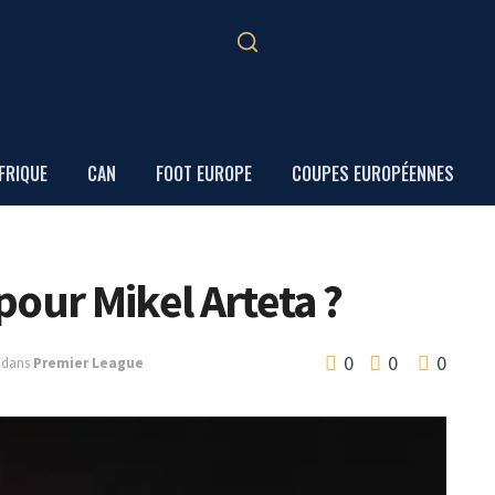
FRIQUE
CAN
FOOT EUROPE
COUPES EUROPÉENNES
 pour Mikel Arteta ?
0
0
0
dans
Premier League