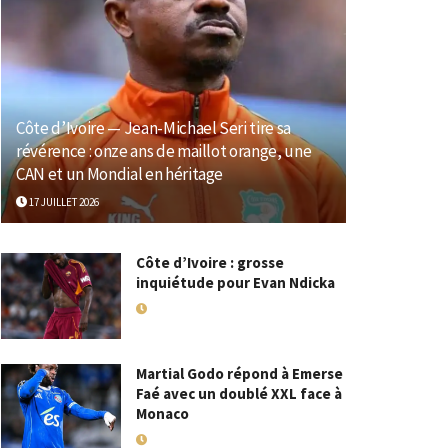
Côte d’Ivoire — Jean-Michael Seri tire sa
révérence : onze ans de maillot orange, une
CAN et un Mondial en héritage
17 JUILLET 2026
Côte d’Ivoire : grosse
inquiétude pour Evan Ndicka
18 MAI 2026
Martial Godo répond à Emerse
Faé avec un doublé XXL face à
Monaco
18 MAI 2026