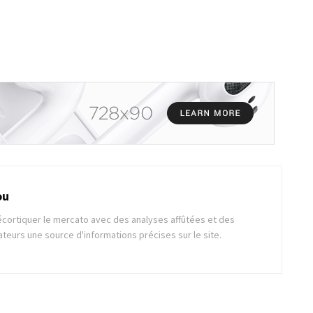
ou
 décortiquer le mercato avec des analyses affûtées et des
ateurs une source d'informations précises sur le site.