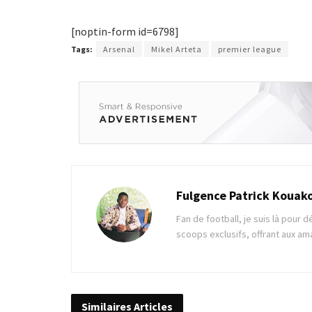
[noptin-form id=6798]
Tags:
Arsenal
Mikel Arteta
premier league
Fulgence Patrick Kouak
Fan de football, je suis là pour
scoops exclusifs, offrant aux am
Similaires
Articles