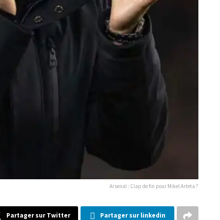
Arsenal : Clap de fin pour Mikel Arteta ?
Partager sur Twitter
Partager sur linkedin