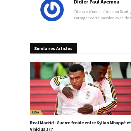
Didier Paul Ayemou
Titulaire d'une maîtrise en Droit
Partager cette passion avec des 
Similaires
Articles
LIGA
Real Madrid : Guerre froide entre Kylian Mbappé et
Vinicius Jr ?