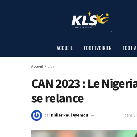
ACCUEIL
FOOT IVOIRIEN
FOOT A
Accueil
Liga
CAN 2023 : Le Nigeria
se relance
par
Didier Paul Ayemou
19 janvier 2024
dans
L