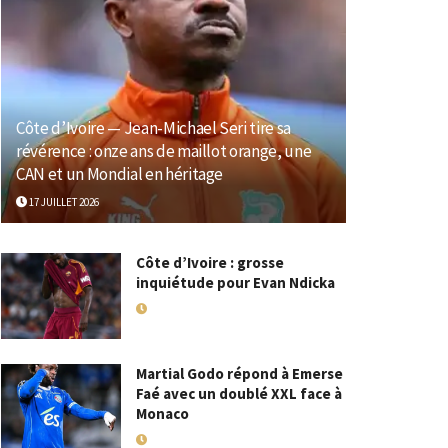
Côte d’Ivoire — Jean-Michael Seri tire sa
révérence : onze ans de maillot orange, une
CAN et un Mondial en héritage
17 JUILLET 2026
Côte d’Ivoire : grosse
inquiétude pour Evan Ndicka
18 MAI 2026
Martial Godo répond à Emerse
Faé avec un doublé XXL face à
Monaco
18 MAI 2026