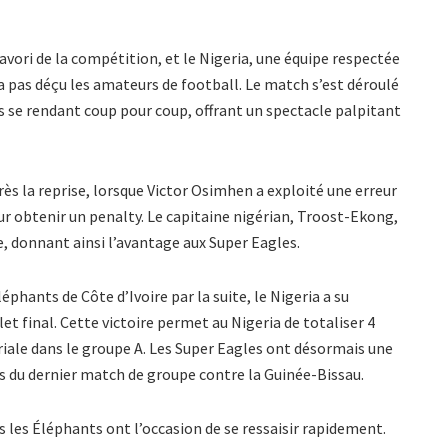
favori de la compétition, et le Nigeria, une équipe respectée
 n’a pas déçu les amateurs de football. Le match s’est déroulé
s se rendant coup pour coup, offrant un spectacle palpitant
rès la reprise, lorsque Victor Osimhen a exploité une erreur
 obtenir un penalty. Le capitaine nigérian, Troost-Ekong,
e, donnant ainsi l’avantage aux Super Eagles.
phants de Côte d’Ivoire par la suite, le Nigeria a su
let final. Cette victoire permet au Nigeria de totaliser 4
riale dans le groupe A. Les Super Eagles ont désormais une
rs du dernier match de groupe contre la Guinée-Bissau.
ais les Éléphants ont l’occasion de se ressaisir rapidement.