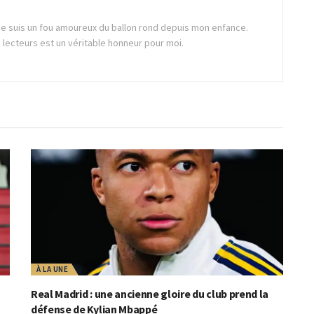
, je suis un fou amoureux du ballon rond depuis mon enfance.
lecteurs est un véritable honneur pour moi.
À LA UNE
Real Madrid : une ancienne gloire du club prend la
défense de Kylian Mbappé