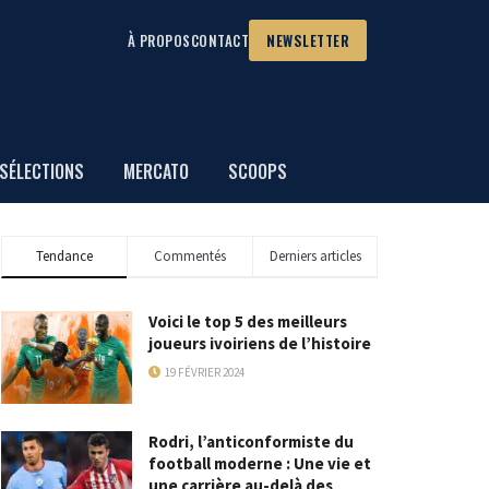
À PROPOS
CONTACT
NEWSLETTER
SÉLECTIONS
MERCATO
SCOOPS
Tendance
Commentés
Derniers articles
Voici le top 5 des meilleurs
joueurs ivoiriens de l’histoire
19 FÉVRIER 2024
Rodri, l’anticonformiste du
football moderne : Une vie et
une carrière au-delà des