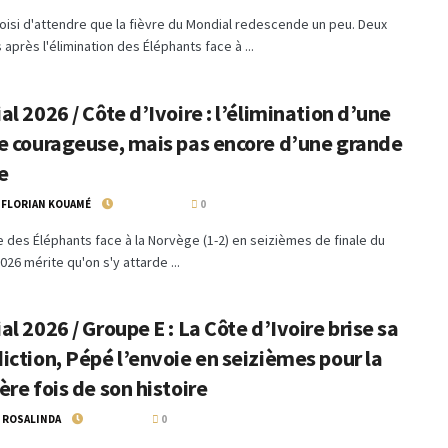
choisi d'attendre que la fièvre du Mondial redescende un peu. Deux
après l'élimination des Éléphants face à ...
l 2026 / Côte d’Ivoire : l’élimination d’une
e courageuse, mais pas encore d’une grande
e
 FLORIAN KOUAMÉ
2 JUILLET 2026
0
e des Éléphants face à la Norvège (1-2) en seizièmes de finale du
026 mérite qu'on s'y attarde ...
l 2026 / Groupe E : La Côte d’Ivoire brise sa
ction, Pépé l’envoie en seizièmes pour la
re fois de son histoire
 ROSALINDA
26 JUIN 2026
0