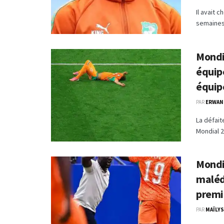
Il avait 
semaines 
Mondia
équip
équip
PAR
ERWAN
La défait
Mondial 2
Mondia
malédi
premiè
PAR
MAÏLYS