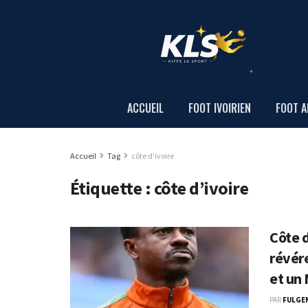
ACCUEIL
FOOT IVOIRIEN
FOOT A
Accueil
Tag
côte d'ivoire
Étiquette :
côte d’ivoire
Côte d
révér
et un
PAR
FULGE