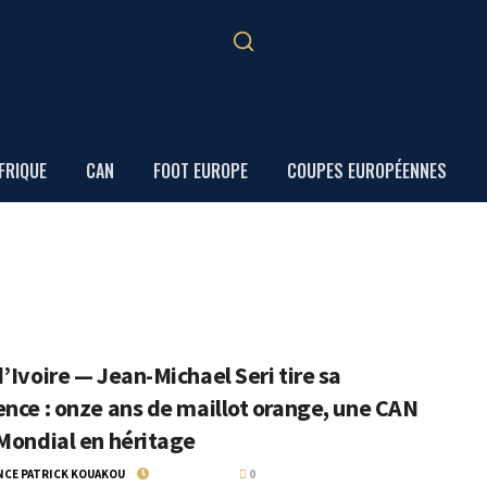
FRIQUE
CAN
FOOT EUROPE
COUPES EUROPÉENNES
’Ivoire — Jean-Michael Seri tire sa
ence : onze ans de maillot orange, une CAN
 Mondial en héritage
NCE PATRICK KOUAKOU
17 JUILLET 2026
0