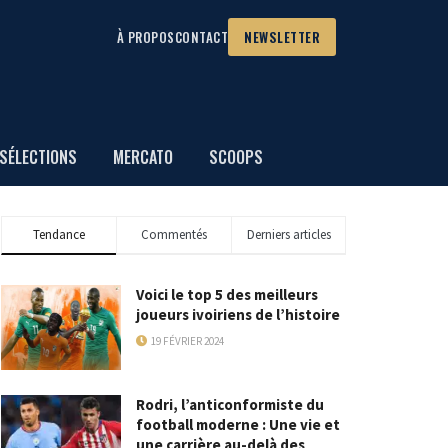
À PROPOS
CONTACT
NEWSLETTER
SÉLECTIONS
MERCATO
SCOOPS
Tendance
Commentés
Derniers articles
Voici le top 5 des meilleurs
joueurs ivoiriens de l’histoire
19 FÉVRIER 2024
Rodri, l’anticonformiste du
football moderne : Une vie et
une carrière au-delà des