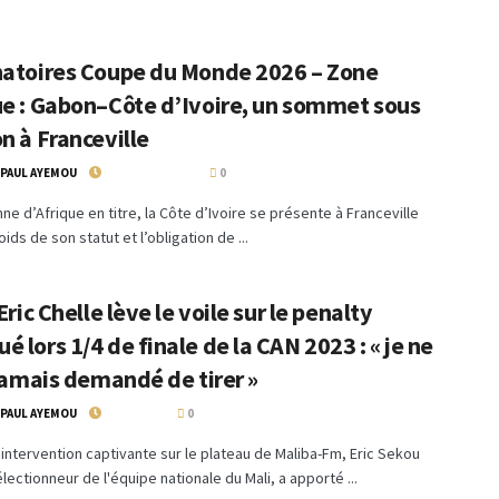
natoires Coupe du Monde 2026 – Zone
ue : Gabon–Côte d’Ivoire, un sommet sous
n à Franceville
 PAUL AYEMOU
8 SEPTEMBRE 2025
0
e d’Afrique en titre, la Côte d’Ivoire se présente à Franceville
ids de son statut et l’obligation de ...
 Eric Chelle lève le voile sur le penalty
 lors 1/4 de finale de la CAN 2023 : « je ne
 jamais demandé de tirer »
 PAUL AYEMOU
4 AVRIL 2024
0
intervention captivante sur le plateau de Maliba-Fm, Eric Sekou
électionneur de l'équipe nationale du Mali, a apporté ...