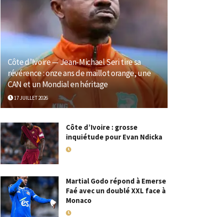
Côte d’Ivoire — Jean-Michael Seri tire sa
révérence : onze ans de maillot orange, une
CAN et un Mondial en héritage
17 JUILLET 2026
Côte d’Ivoire : grosse
inquiétude pour Evan Ndicka
18 MAI 2026
Martial Godo répond à Emerse
Faé avec un doublé XXL face à
Monaco
18 MAI 2026