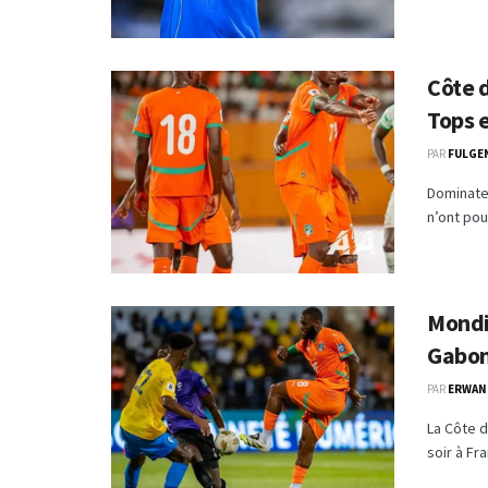
Côte d
Tops e
PAR
FULGE
Dominateu
n’ont pou
Mondi
Gabon
PAR
ERWAN
La Côte d
soir à Fra