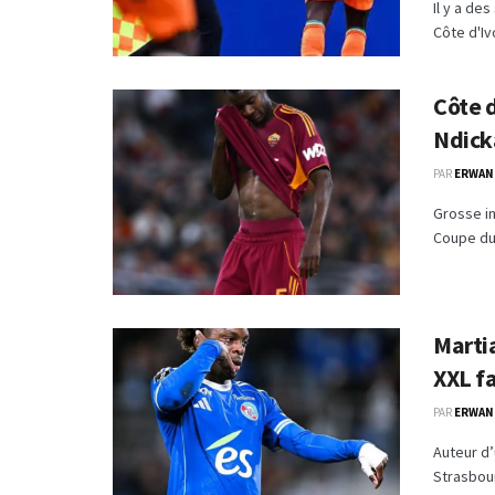
Il y a des
Côte d'Ivo
Côte d
Ndick
PAR
ERWAN
Grosse in
Coupe du 
Marti
XXL f
PAR
ERWAN
Auteur d’
Strasbour