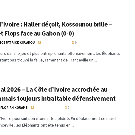
’Ivoire : Haller déçoit, Kossounou brille –
t Flops face au Gabon (0-0)
NCE PATRICK KOUAKOU
10 SEPTEMBRE 2025
0
rs dans le jeu et plus entreprenants offensivement, les Éléphants
rtant pas trouvé la faille, ramenant de Franceville un ...
al 2026 – La Côte d’Ivoire accrochée au
 mais toujours intraitable défensivement
 FLORIAN KOUAMÉ
10 SEPTEMBRE 2025
0
’Ivoire poursuit son étonnante solidité. En déplacement ce mardi
nceville, les Éléphants ont été tenus en ...