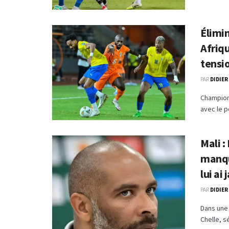
Élimi
Afriq
tensio
PAR
DIDIER
Championn
avec le po
Mali :
manqué
lui ai
PAR
DIDIER
Dans une 
Chelle, s