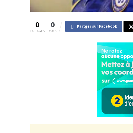
0
0
Partger sur Facebook
PARTAGES
VUES