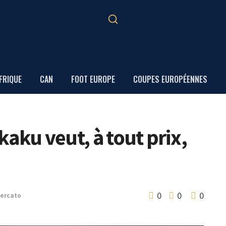
FRIQUE
CAN
FOOT EUROPE
COUPES EUROPÉENNES
aku veut, à tout prix,
0
0
0
ercato