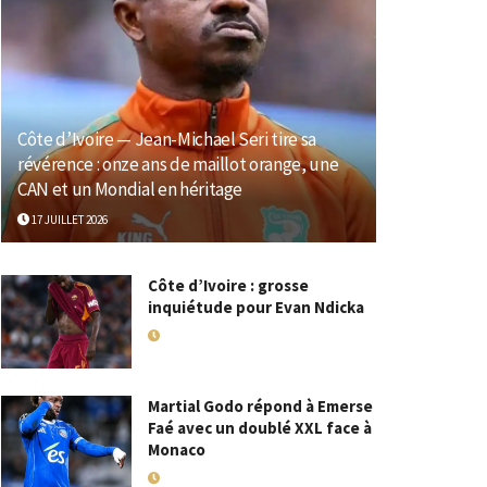
Côte d’Ivoire — Jean-Michael Seri tire sa
révérence : onze ans de maillot orange, une
CAN et un Mondial en héritage
17 JUILLET 2026
Côte d’Ivoire : grosse
inquiétude pour Evan Ndicka
18 MAI 2026
Martial Godo répond à Emerse
Faé avec un doublé XXL face à
Monaco
18 MAI 2026