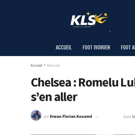
ACCUEIL
FOOT IVOIRIEN
FOOT A
Accueil
Mercato
Chelsea : Romelu Luk
s’en aller
par
Erwan Florian Kouamé
15 juin 2022
dans
M