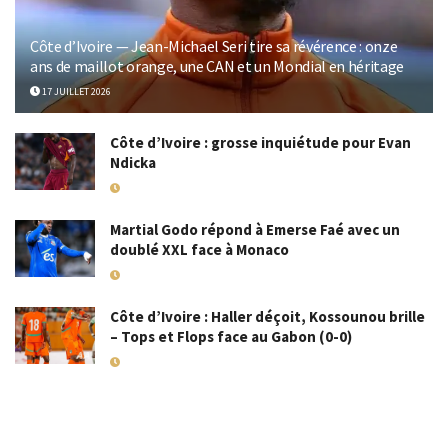
Côte d’Ivoire — Jean-Michael Seri tire sa révérence : onze
ans de maillot orange, une CAN et un Mondial en héritage
17 JUILLET 2026
Côte d’Ivoire : grosse inquiétude pour Evan
Ndicka
18 MAI 2026
Martial Godo répond à Emerse Faé avec un
doublé XXL face à Monaco
18 MAI 2026
Côte d’Ivoire : Haller déçoit, Kossounou brille
– Tops et Flops face au Gabon (0-0)
10 SEPTEMBRE 2025