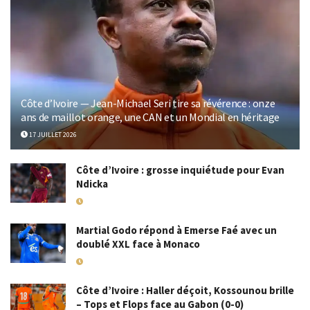
Côte d’Ivoire — Jean-Michael Seri tire sa révérence : onze
ans de maillot orange, une CAN et un Mondial en héritage
17 JUILLET 2026
Côte d’Ivoire : grosse inquiétude pour Evan
Ndicka
18 MAI 2026
Martial Godo répond à Emerse Faé avec un
doublé XXL face à Monaco
18 MAI 2026
Côte d’Ivoire : Haller déçoit, Kossounou brille
– Tops et Flops face au Gabon (0-0)