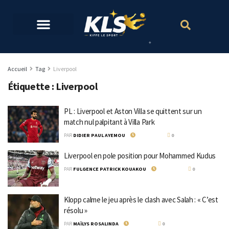
Accueil
Tag
Liverpool
Étiquette :
Liverpool
PL : Liverpool et Aston Villa se quittent sur un
match nul palpitant à Villa Park
PAR
DIDIER PAUL AYEMOU
14 MAI 2024
0
Liverpool en pole position pour Mohammed Kudus
PAR
FULGENCE PATRICK KOUAKOU
13 MAI 2024
0
Klopp calme le jeu après le clash avec Salah : « C’est
résolu »
PAR
MAÏLYS ROSALINDA
3 MAI 2024
0