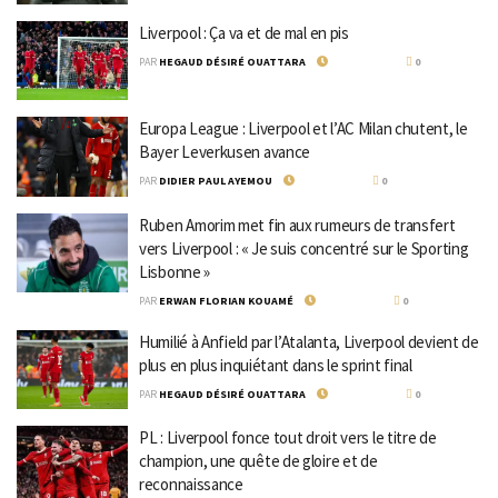
Liverpool : Ça va et de mal en pis
PAR
HEGAUD DÉSIRÉ OUATTARA
25 AVRIL 2024
0
Europa League : Liverpool et l’AC Milan chutent, le
Bayer Leverkusen avance
PAR
DIDIER PAUL AYEMOU
19 AVRIL 2024
0
Ruben Amorim met fin aux rumeurs de transfert
vers Liverpool : « Je suis concentré sur le Sporting
Lisbonne »
PAR
ERWAN FLORIAN KOUAMÉ
16 AVRIL 2024
0
Humilié à Anfield par l’Atalanta, Liverpool devient de
plus en plus inquiétant dans le sprint final
PAR
HEGAUD DÉSIRÉ OUATTARA
12 AVRIL 2024
0
PL : Liverpool fonce tout droit vers le titre de
champion, une quête de gloire et de
reconnaissance