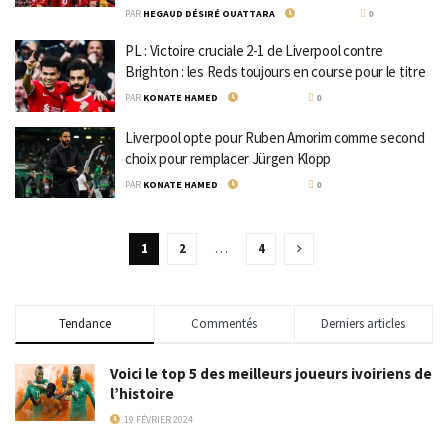
PAR
HEGAUD DÉSIRÉ OUATTARA
5 AVRIL 2024
0
PL : Victoire cruciale 2-1 de Liverpool contre
Brighton : les Reds toujours en course pour le titre
PAR
KONATE HAMED
31 MARS 2024
0
Liverpool opte pour Ruben Amorim comme second
choix pour remplacer Jürgen Klopp
PAR
KONATE HAMED
29 MARS 2024
0
1
2
…
4
Tendance
Commentés
Derniers articles
Voici le top 5 des meilleurs joueurs ivoiriens de
l’histoire
19 FÉVRIER 2024