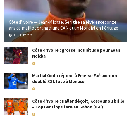
Côte d’Ivoire — Jean-Michael Seri tire sa révérence : onze
ans de maillot orange, une CAN et un Mondial en héritage
17 JUILLET 2026
Côte d’Ivoire : grosse inquiétude pour Evan
Ndicka
18 MAI 2026
Martial Godo répond à Emerse Faé avec un
doublé XXL face à Monaco
18 MAI 2026
Côte d’Ivoire : Haller déçoit, Kossounou brille
– Tops et Flops face au Gabon (0-0)
10 SEPTEMBRE 2025